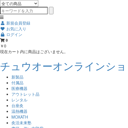
新規会員登録
お気に入り
ログイン
0
￥0
現在カート内に商品はございません。
チュウオーオンラインショップ
新製品
付属品
医療機器
アウトレット品
レンタル
台座灸
温熱機器
MOXATH
灸活未来塾