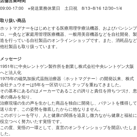
店舗営業時間
09:00-17:00 ※発送業務休業日 土日祝 8/13~8/16 12/30~1/4
取り扱い商品
ホットマグナーをはじめとする医療用理学療法機器、およびバンシンプ
ロ、一灸など家庭用管理医療機器、一般用美容機器などを自社開発、製
造を行っている自社製品のオンラインショップです。また、消耗品など
他社製品も取り扱っています。
メッセージ
1951年に中央レントゲン製作所を創業し株式会社中央レントゲン大阪
へと法人化
1975年の磁気加振式温熱治療器〈ホットマグナー〉の開発以来、株式
会社チュウオーは5年を一区切りにス テップを重ねてきました。
その基本にあるのはメーカーであることの誇りと責任を持ちつづけ、患
者の痛みを知り、
治療現場の生の声を生かした商品を独自に開発し、パテントを獲得して
送り出す、この姿勢を徹底したからに他なりません。
このポリシーを守り、人と健康の関係を追及し微力ながら健康と福祉に
役立つべく努力いたす覚悟です。
この度、覚悟の一環として、直営のオンラインショップを開店いたしま
した。