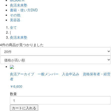
MOXATH
灸活未来塾
書籍・使い方DVD
その他
美容器
全て
|
灸活未来塾
4件
の商品が見つかりました
灸活アーカイブ 一般メンバー 入会申込み 資格保有者・経営
者
￥6,600
数量
カートに入れる